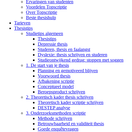
Ervaringen van studenten
Voordelen Topscriptie
Over Topscriptie
Beste thesishulp
Tarieven
Thesistips
Studietips algemeen
Thesistips
Depressie thesis
Studeren, thesis en faalangst
Dyslexie: thesis schrijven en studeren
Studieontwijkend gedrag: stoppen met soggen
1. De start van je thesis
Planning en gemotiveerd blijven
Voorwoord thesis
Afbakening scriptie
Conceptueel model
Beroepsproduct schrijven
2. Theoretisch kader thesis schrijven
Theoretisch kader scriptie schrijven
DESTEP analyse
3. Onderzoeksmethoden scriptie
Methode schrijven
Betrouwbaarheid en validiteit thesis
Goede enquêtevragen