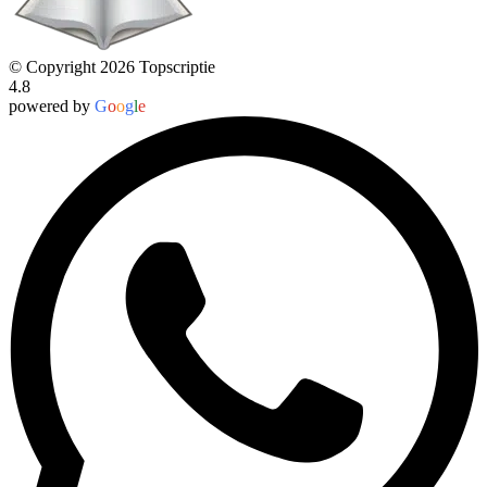
© Copyright 2026 Topscriptie
4.8
powered by
G
o
o
g
l
e