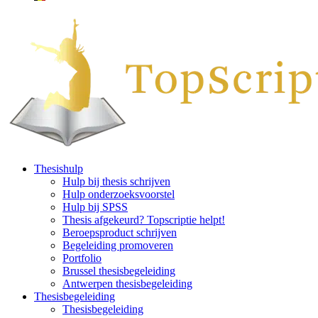
Thesishulp
Hulp bij thesis schrijven
Hulp onderzoeksvoorstel
Hulp bij SPSS
Thesis afgekeurd? Topscriptie helpt!
Beroepsproduct schrijven
Begeleiding promoveren
Portfolio
Brussel thesisbegeleiding
Antwerpen thesisbegeleiding
Thesisbegeleiding
Thesisbegeleiding