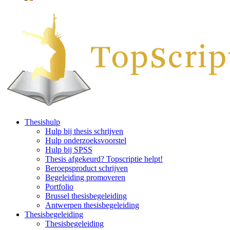
Thesishulp
Hulp bij thesis schrijven
Hulp onderzoeksvoorstel
Hulp bij SPSS
Thesis afgekeurd? Topscriptie helpt!
Beroepsproduct schrijven
Begeleiding promoveren
Portfolio
Brussel thesisbegeleiding
Antwerpen thesisbegeleiding
Thesisbegeleiding
Thesisbegeleiding