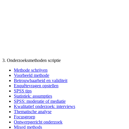
3. Onderzoeksmethoden scriptie
Methode schrijven
Voorbeeld methode
Betrouwbaarheid en validiteit
Enquêtevragen opstellen
SPSS tips
Statistiek: assumpties
SPSS: moderatie of mediatie
Kwalitatief onderzoek: interviews
Thematische analyse
Focusgroep
Ontwerpgericht onderzoek
Mixed methods