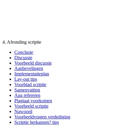
4. Afronding scriptie
Conclusie
Discussie
Voorbeeld discussie
Aanbevelingen
Implementatieplan
Lay-out tips
Voorblad scriptie
Samenvatting
Apa refereren
Plagiaat voorkomen
Voorbeeld scriptie
Nawoord
Voorbeeldvragen verdediging
Scriptie herkansen? tips