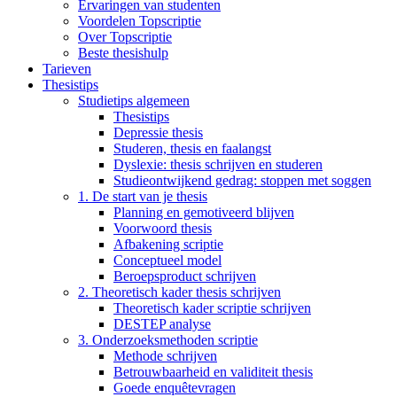
Ervaringen van studenten
Voordelen Topscriptie
Over Topscriptie
Beste thesishulp
Tarieven
Thesistips
Studietips algemeen
Thesistips
Depressie thesis
Studeren, thesis en faalangst
Dyslexie: thesis schrijven en studeren
Studieontwijkend gedrag: stoppen met soggen
1. De start van je thesis
Planning en gemotiveerd blijven
Voorwoord thesis
Afbakening scriptie
Conceptueel model
Beroepsproduct schrijven
2. Theoretisch kader thesis schrijven
Theoretisch kader scriptie schrijven
DESTEP analyse
3. Onderzoeksmethoden scriptie
Methode schrijven
Betrouwbaarheid en validiteit thesis
Goede enquêtevragen