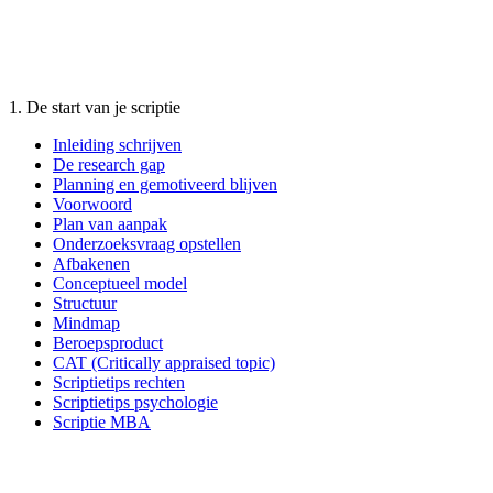
1. De start van je scriptie
Inleiding schrijven
De research gap
Planning en gemotiveerd blijven
Voorwoord
Plan van aanpak
Onderzoeksvraag opstellen
Afbakenen
Conceptueel model
Structuur
Mindmap
Beroepsproduct
CAT (Critically appraised topic)
Scriptietips rechten
Scriptietips psychologie
Scriptie MBA