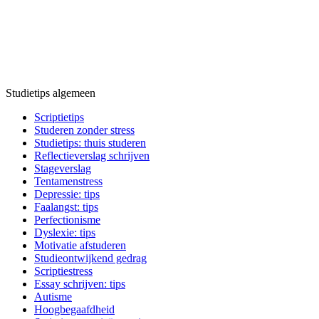
Studietips algemeen
Scriptietips
Studeren zonder stress
Studietips: thuis studeren
Reflectieverslag schrijven
Stageverslag
Tentamenstress
Depressie: tips
Faalangst: tips
Perfectionisme
Dyslexie: tips
Motivatie afstuderen
Studieontwijkend gedrag
Scriptiestress
Essay schrijven: tips
Autisme
Hoogbegaafdheid