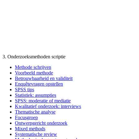
3. Onderzoeksmethoden scriptie
Methode schrijven
Voorbeeld methode
Betrouwbaarheid en validiteit
Enquêtevragen opstellen
SPSS tips
Statistiek: assumpties
SPSS: moderatie of mediatie
Kwalitatief onderzoek: interviews
Thematische analyse
Focusgroep
Ontwerpgericht onderzoek
Mixed methods
Systematische review