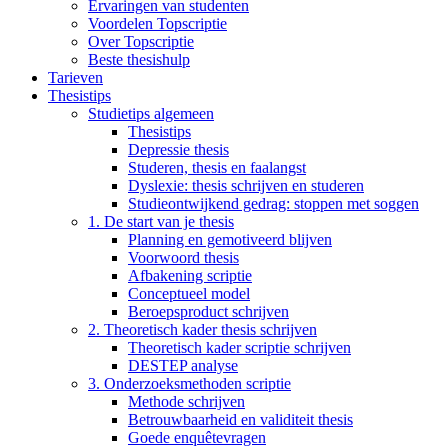
Ervaringen van studenten
Voordelen Topscriptie
Over Topscriptie
Beste thesishulp
Tarieven
Thesistips
Studietips algemeen
Thesistips
Depressie thesis
Studeren, thesis en faalangst
Dyslexie: thesis schrijven en studeren
Studieontwijkend gedrag: stoppen met soggen
1. De start van je thesis
Planning en gemotiveerd blijven
Voorwoord thesis
Afbakening scriptie
Conceptueel model
Beroepsproduct schrijven
2. Theoretisch kader thesis schrijven
Theoretisch kader scriptie schrijven
DESTEP analyse
3. Onderzoeksmethoden scriptie
Methode schrijven
Betrouwbaarheid en validiteit thesis
Goede enquêtevragen