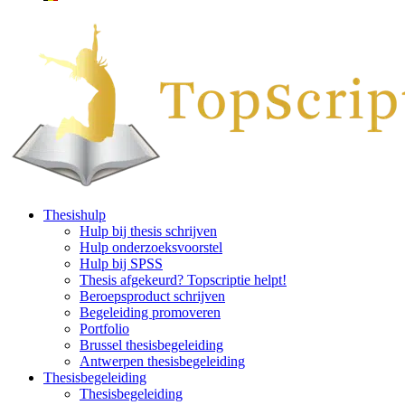
Thesishulp
Hulp bij thesis schrijven
Hulp onderzoeksvoorstel
Hulp bij SPSS
Thesis afgekeurd? Topscriptie helpt!
Beroepsproduct schrijven
Begeleiding promoveren
Portfolio
Brussel thesisbegeleiding
Antwerpen thesisbegeleiding
Thesisbegeleiding
Thesisbegeleiding