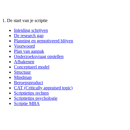
1. De start van je scriptie
Inleiding schrijven
De research gap
Planning en gemotiveerd blijven
Voorwoord
Plan van aanpak
Onderzoeksvraag opstellen
Afbakenen
Conceptueel model
Structuur
Mindmap
Beroepsproduct
CAT (Critically appraised topic)
Scriptietips rechten
Scriptietips psychologie
Scriptie MBA