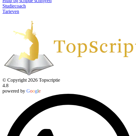
Hulp bij scriptie schrijven
Studiecoach
Tarieven
© Copyright 2026 Topscriptie
4.8
powered by
G
o
o
g
l
e