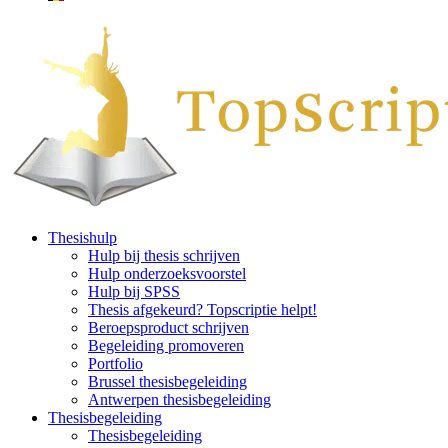
Thesishulp
Hulp bij thesis schrijven
Hulp onderzoeksvoorstel
Hulp bij SPSS
Thesis afgekeurd? Topscriptie helpt!
Beroepsproduct schrijven
Begeleiding promoveren
Portfolio
Brussel thesisbegeleiding
Antwerpen thesisbegeleiding
Thesisbegeleiding
Thesisbegeleiding