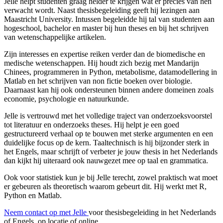
Jelle helpt studenten graag helder te krijgen wat er precies van hen
verwacht wordt. Naast thesisbegeleiding geeft hij lezingen aan
Maastricht University. Intussen begeleidde hij tal van studenten aan
hogeschool, bachelor en master bij hun theses en bij het schrijven
van wetenschappelijke artikelen.
Zijn interesses en expertise reiken verder dan de biomedische en
medische wetenschappen. Hij houdt zich bezig met Mandarijn
Chinees, programmeren in Python, metabolisme, datamodellering in
Matlab en het schrijven van non fictie boeken over biologie.
Daarnaast kan hij ook ondersteunen binnen andere domeinen zoals
economie, psychologie en natuurkunde.
Jelle is vertrouwd met het volledige traject van onderzoeksvoorstel
tot literatuur en onderzoeks theses. Hij helpt je een goed
gestructureerd verhaal op te bouwen met sterke argumenten en een
duidelijke focus op de kern. Taaltechnisch is hij bijzonder sterk in
het Engels, maar schrijft of verbeter je jouw thesis in het Nederlands
dan kijkt hij uiteraard ook nauwgezet mee op taal en grammatica.
Ook voor statistiek kun je bij Jelle terecht, zowel praktisch wat moet
er gebeuren als theoretisch waarom gebeurt dit. Hij werkt met R,
Python en Matlab.
Neem contact op met Jelle
voor thesisbegeleiding in het Nederlands
of Engels, op locatie of online.