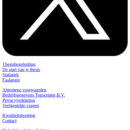
Thesisbegeleiding
De start van je thesis
Statistiek
Faalangst
Algemene voorwaarden
Bedrijfsgegevens Topscriptie B.V.
Privacyverklaring
Veelgestelde vragen
Kwaliteitsborging
Contact