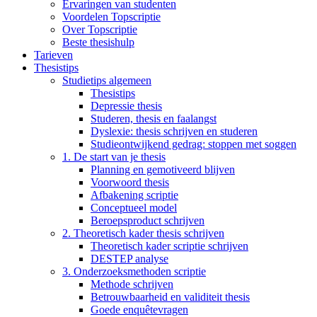
Ervaringen van studenten
Voordelen Topscriptie
Over Topscriptie
Beste thesishulp
Tarieven
Thesistips
Studietips algemeen
Thesistips
Depressie thesis
Studeren, thesis en faalangst
Dyslexie: thesis schrijven en studeren
Studieontwijkend gedrag: stoppen met soggen
1. De start van je thesis
Planning en gemotiveerd blijven
Voorwoord thesis
Afbakening scriptie
Conceptueel model
Beroepsproduct schrijven
2. Theoretisch kader thesis schrijven
Theoretisch kader scriptie schrijven
DESTEP analyse
3. Onderzoeksmethoden scriptie
Methode schrijven
Betrouwbaarheid en validiteit thesis
Goede enquêtevragen