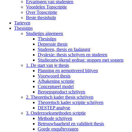
Ervaringen van studenten
Voordelen Topscriptie
Over Topscriptie
Beste thesishulp
Tarieven
Thesistips
Studietips algemeen
Thesistips
Depressie thesis
Studeren, thesis en faalangst
Dyslexie: thesis schrijven en studeren
Studieontwijkend gedrag: stoppen met soggen
1. De start van je thesis
Planning en gemotiveerd blijven
Voorwoord thesis
Afbakening scriptie
Conceptueel model
Beroepsproduct schrijven
2. Theoretisch kader thesis schrijven
Theoretisch kader scriptie schrijven
DESTEP analyse
3. Onderzoeksmethoden scriptie
Methode schrijven
Betrouwbaarheid en validiteit thesis
Goede enquêtevragen