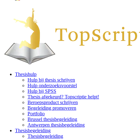
Thesishulp
Hulp bij thesis schrijven
Hulp onderzoeksvoorstel
Hulp bij SPSS
Thesis afgekeurd? Topscriptie helpt!
Beroepsproduct schrijven
Begeleiding promoveren
Portfolio
Brussel thesisbegeleiding
Antwerpen thesisbegeleiding
Thesisbegeleiding
Thesisbegeleiding