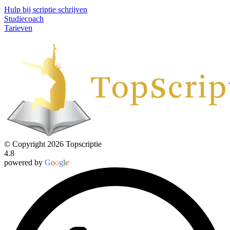
Hulp bij scriptie schrijven
Studiecoach
Tarieven
© Copyright 2026 Topscriptie
4.8
powered by
G
o
o
g
l
e