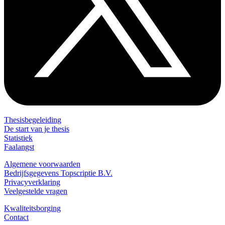
Thesisbegeleiding
De start van je thesis
Statistiek
Faalangst
Algemene voorwaarden
Bedrijfsgegevens Topscriptie B.V.
Privacyverklaring
Veelgestelde vragen
Kwaliteitsborging
Contact