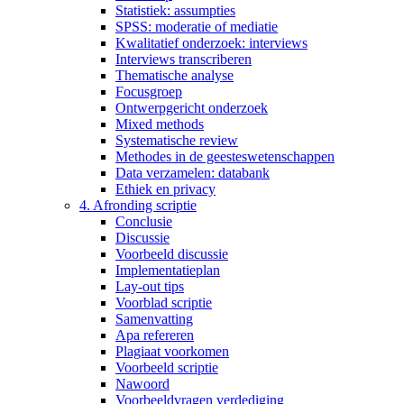
Statistiek: assumpties
SPSS: moderatie of mediatie
Kwalitatief onderzoek: interviews
Interviews transcriberen
Thematische analyse
Focusgroep
Ontwerpgericht onderzoek
Mixed methods
Systematische review
Methodes in de geesteswetenschappen
Data verzamelen: databank
Ethiek en privacy
4. Afronding scriptie
Conclusie
Discussie
Voorbeeld discussie
Implementatieplan
Lay-out tips
Voorblad scriptie
Samenvatting
Apa refereren
Plagiaat voorkomen
Voorbeeld scriptie
Nawoord
Voorbeeldvragen verdediging