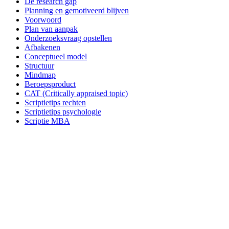
De research gap
Planning en gemotiveerd blijven
Voorwoord
Plan van aanpak
Onderzoeksvraag opstellen
Afbakenen
Conceptueel model
Structuur
Mindmap
Beroepsproduct
CAT (Critically appraised topic)
Scriptietips rechten
Scriptietips psychologie
Scriptie MBA