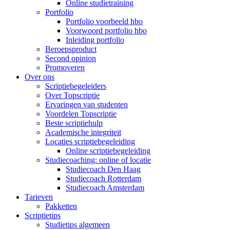
Online studietraining
Portfolio
Portfolio voorbeeld hbo
Voorwoord portfolio hbo
Inleiding portfolio
Beroepsproduct
Second opinion
Promoveren
Over ons
Scriptiebegeleiders
Over Topscriptie
Ervaringen van studenten
Voordelen Topscriptie
Beste scriptiehulp
Academische integriteit
Locaties scriptiebegeleiding
Online scriptiebegeleiding
Studiecoaching: online of locatie
Studiecoach Den Haag
Studiecoach Rotterdam
Studiecoach Amsterdam
Tarieven
Pakketten
Scriptietips
Studietips algemeen