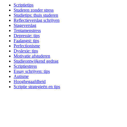
Scriptietips
Studeren zonder stress
Studietips: thuis studeren
Reflectieverslag schrijven
Stageverslag
Tentamenstress
Depressie: tips
Faalangst: tips
Perfectionisme
Dyslexie: tips
Motivatie afstuderen
Studieontwijkend gedrag
Scriptiestress
Essay schrijven: tips
Autisme
Hoogbegaafdheid
Scriptie strategieën en tips