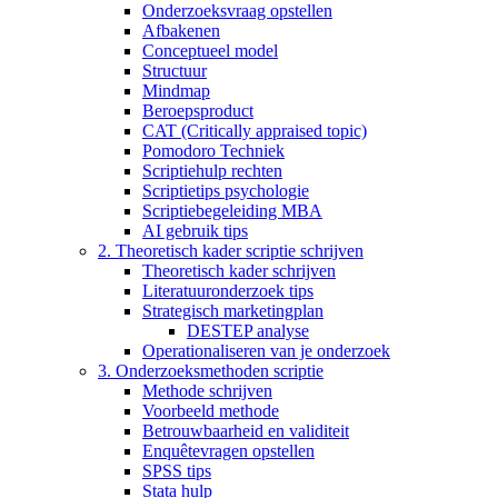
Onderzoeksvraag opstellen
Afbakenen
Conceptueel model
Structuur
Mindmap
Beroepsproduct
CAT (Critically appraised topic)
Pomodoro Techniek
Scriptiehulp rechten
Scriptietips psychologie
Scriptiebegeleiding MBA
AI gebruik tips
2. Theoretisch kader scriptie schrijven
Theoretisch kader schrijven
Literatuuronderzoek tips
Strategisch marketingplan
DESTEP analyse
Operationaliseren van je onderzoek
3. Onderzoeksmethoden scriptie
Methode schrijven
Voorbeeld methode
Betrouwbaarheid en validiteit
Enquêtevragen opstellen
SPSS tips
Stata hulp