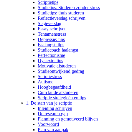
Scriptietips
Studietips: Studeren zonder stress
Studietips: thuis studeren
Reflectieverslag schrijven
Stageverslag
Essay schrijven
Tentamenstress
Depressie: tips
Faalangst: tips
Studiecoach faalangst
Perfectionisme
Dyslexie: tips
Motivatie afstuderen
Studieontwijkend gedrag
Scriptiestress
Autisme
Hoogbegaafdheid
Cum laude afstuderen
Scriptie strategieën en tips
1. De start van je scriptie
Inleiding schrijven
De research gap
Planning en gemotiveerd blijven
Voorwoord
Plan van aanpak