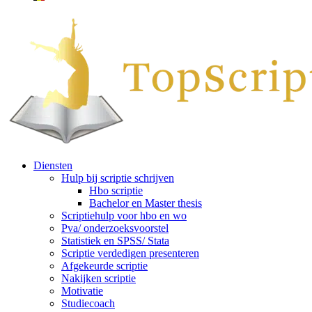
Diensten
Hulp bij scriptie schrijven
Hbo scriptie
Bachelor en Master thesis
Scriptiehulp voor hbo en wo
Pva/ onderzoeksvoorstel
Statistiek en SPSS/ Stata
Scriptie verdedigen presenteren
Afgekeurde scriptie
Nakijken scriptie
Motivatie
Studiecoach