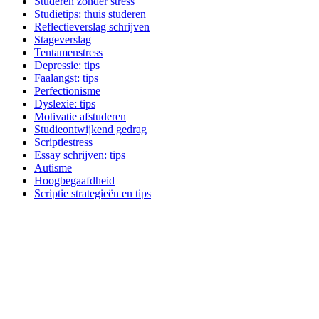
Studeren zonder stress
Studietips: thuis studeren
Reflectieverslag schrijven
Stageverslag
Tentamenstress
Depressie: tips
Faalangst: tips
Perfectionisme
Dyslexie: tips
Motivatie afstuderen
Studieontwijkend gedrag
Scriptiestress
Essay schrijven: tips
Autisme
Hoogbegaafdheid
Scriptie strategieën en tips