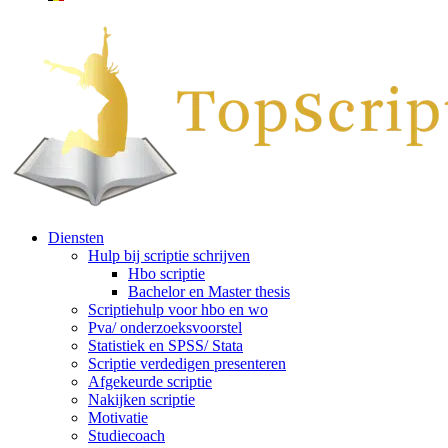
Diensten
Hulp bij scriptie schrijven
Hbo scriptie
Bachelor en Master thesis
Scriptiehulp voor hbo en wo
Pva/ onderzoeksvoorstel
Statistiek en SPSS/ Stata
Scriptie verdedigen presenteren
Afgekeurde scriptie
Nakijken scriptie
Motivatie
Studiecoach