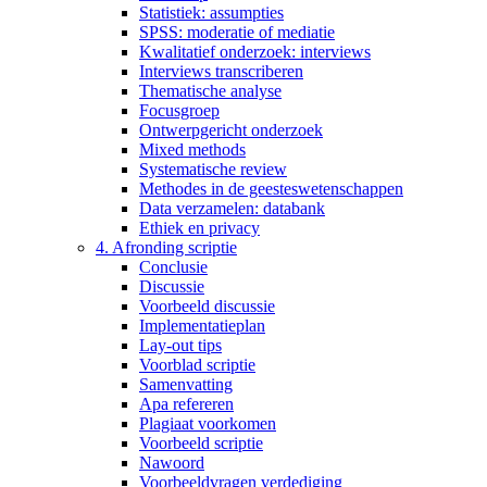
Statistiek: assumpties
SPSS: moderatie of mediatie
Kwalitatief onderzoek: interviews
Interviews transcriberen
Thematische analyse
Focusgroep
Ontwerpgericht onderzoek
Mixed methods
Systematische review
Methodes in de geesteswetenschappen
Data verzamelen: databank
Ethiek en privacy
4. Afronding scriptie
Conclusie
Discussie
Voorbeeld discussie
Implementatieplan
Lay-out tips
Voorblad scriptie
Samenvatting
Apa refereren
Plagiaat voorkomen
Voorbeeld scriptie
Nawoord
Voorbeeldvragen verdediging