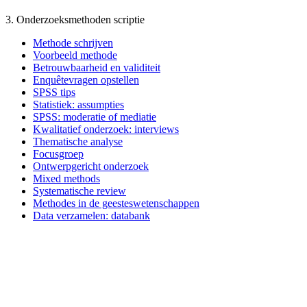
3. Onderzoeksmethoden scriptie
Methode schrijven
Voorbeeld methode
Betrouwbaarheid en validiteit
Enquêtevragen opstellen
SPSS tips
Statistiek: assumpties
SPSS: moderatie of mediatie
Kwalitatief onderzoek: interviews
Thematische analyse
Focusgroep
Ontwerpgericht onderzoek
Mixed methods
Systematische review
Methodes in de geesteswetenschappen
Data verzamelen: databank