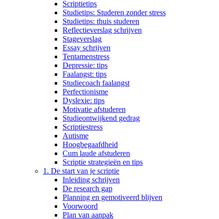
Scriptietips
Studietips: Studeren zonder stress
Studietips: thuis studeren
Reflectieverslag schrijven
Stageverslag
Essay schrijven
Tentamenstress
Depressie: tips
Faalangst: tips
Studiecoach faalangst
Perfectionisme
Dyslexie: tips
Motivatie afstuderen
Studieontwijkend gedrag
Scriptiestress
Autisme
Hoogbegaafdheid
Cum laude afstuderen
Scriptie strategieën en tips
1. De start van je scriptie
Inleiding schrijven
De research gap
Planning en gemotiveerd blijven
Voorwoord
Plan van aanpak