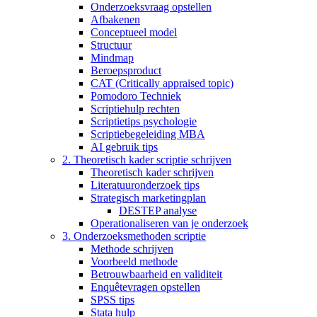
Onderzoeksvraag opstellen
Afbakenen
Conceptueel model
Structuur
Mindmap
Beroepsproduct
CAT (Critically appraised topic)
Pomodoro Techniek
Scriptiehulp rechten
Scriptietips psychologie
Scriptiebegeleiding MBA
AI gebruik tips
2. Theoretisch kader scriptie schrijven
Theoretisch kader schrijven
Literatuuronderzoek tips
Strategisch marketingplan
DESTEP analyse
Operationaliseren van je onderzoek
3. Onderzoeksmethoden scriptie
Methode schrijven
Voorbeeld methode
Betrouwbaarheid en validiteit
Enquêtevragen opstellen
SPSS tips
Stata hulp