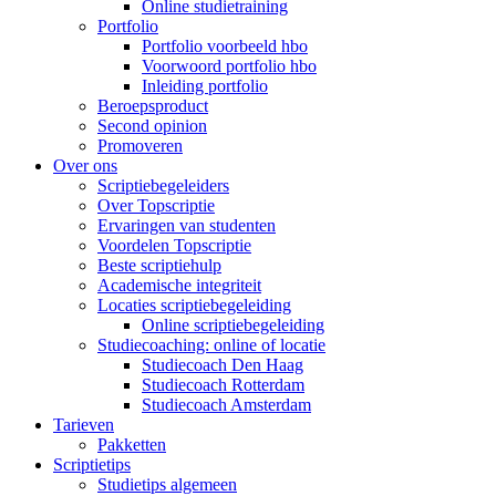
Online studietraining
Portfolio
Portfolio voorbeeld hbo
Voorwoord portfolio hbo
Inleiding portfolio
Beroepsproduct
Second opinion
Promoveren
Over ons
Scriptiebegeleiders
Over Topscriptie
Ervaringen van studenten
Voordelen Topscriptie
Beste scriptiehulp
Academische integriteit
Locaties scriptiebegeleiding
Online scriptiebegeleiding
Studiecoaching: online of locatie
Studiecoach Den Haag
Studiecoach Rotterdam
Studiecoach Amsterdam
Tarieven
Pakketten
Scriptietips
Studietips algemeen