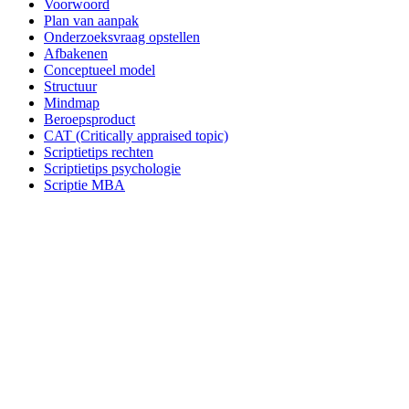
Voorwoord
Plan van aanpak
Onderzoeksvraag opstellen
Afbakenen
Conceptueel model
Structuur
Mindmap
Beroepsproduct
CAT (Critically appraised topic)
Scriptietips rechten
Scriptietips psychologie
Scriptie MBA