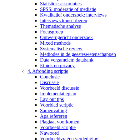
Statistiek: assumpties
SPSS: moderatie of mediatie
Kwalitatief onderzoek: interviews
Interviews transcriberen
Thematische analyse
Focusgroep
Ontwerpgericht onderzoek
Mixed methods
Systematische review
Methodes in de geesteswetenschappen
Data verzamelen: databank
Ethiek en privacy
4. Afronding scriptie
Conclusie
Discussie
Voorbeeld discussie
Implementatieplan
Lay-out tips
Voorblad scriptie
Samenvatting
Apa refereren
Plagiaat voorkomen
Voorbeeld scriptie
Nawoord
Voorbeeldvragen verdediging