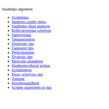
Studietips algemeen
Scriptietips
Studeren zonder stress
Studietips: thuis studeren
Reflectieverslag schrijven
Stageverslag
Tentamenstress
Depressie: tips
Faalangst: tips
Perfectionisme
Dyslexie: tips
Motivatie afstuderen
Studieontwijkend gedrag
Scriptiestress
Essay schrijven: tips
Autisme
Hoogbegaafdheid
Scriptie strategieën en tips