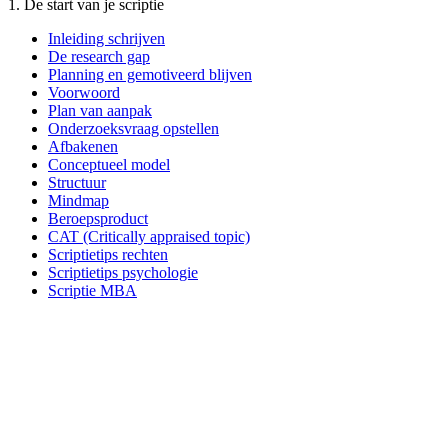
1. De start van je scriptie
Inleiding schrijven
De research gap
Planning en gemotiveerd blijven
Voorwoord
Plan van aanpak
Onderzoeksvraag opstellen
Afbakenen
Conceptueel model
Structuur
Mindmap
Beroepsproduct
CAT (Critically appraised topic)
Scriptietips rechten
Scriptietips psychologie
Scriptie MBA