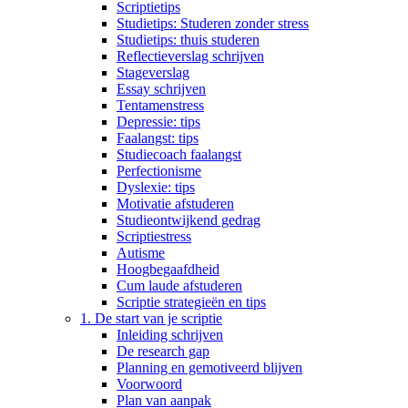
Scriptietips
Studietips: Studeren zonder stress
Studietips: thuis studeren
Reflectieverslag schrijven
Stageverslag
Essay schrijven
Tentamenstress
Depressie: tips
Faalangst: tips
Studiecoach faalangst
Perfectionisme
Dyslexie: tips
Motivatie afstuderen
Studieontwijkend gedrag
Scriptiestress
Autisme
Hoogbegaafdheid
Cum laude afstuderen
Scriptie strategieën en tips
1. De start van je scriptie
Inleiding schrijven
De research gap
Planning en gemotiveerd blijven
Voorwoord
Plan van aanpak