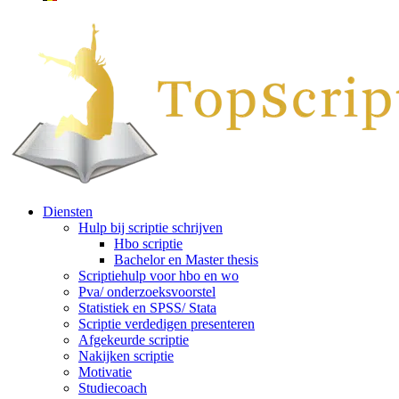
Diensten
Hulp bij scriptie schrijven
Hbo scriptie
Bachelor en Master thesis
Scriptiehulp voor hbo en wo
Pva/ onderzoeksvoorstel
Statistiek en SPSS/ Stata
Scriptie verdedigen presenteren
Afgekeurde scriptie
Nakijken scriptie
Motivatie
Studiecoach