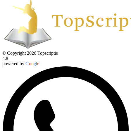
© Copyright 2026 Topscriptie
4.8
powered by
G
o
o
g
l
e