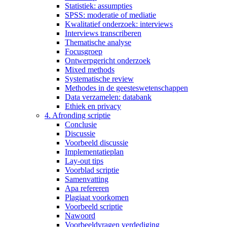
Statistiek: assumpties
SPSS: moderatie of mediatie
Kwalitatief onderzoek: interviews
Interviews transcriberen
Thematische analyse
Focusgroep
Ontwerpgericht onderzoek
Mixed methods
Systematische review
Methodes in de geesteswetenschappen
Data verzamelen: databank
Ethiek en privacy
4. Afronding scriptie
Conclusie
Discussie
Voorbeeld discussie
Implementatieplan
Lay-out tips
Voorblad scriptie
Samenvatting
Apa refereren
Plagiaat voorkomen
Voorbeeld scriptie
Nawoord
Voorbeeldvragen verdediging