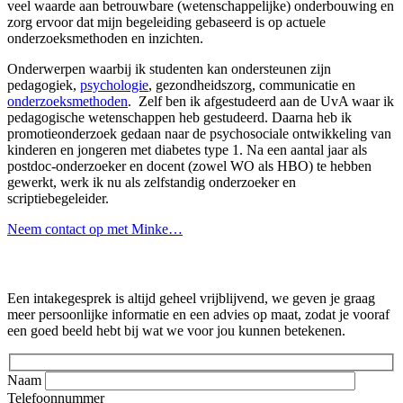
veel waarde aan betrouwbare (wetenschappelijke) onderbouwing en
zorg ervoor dat mijn begeleiding gebaseerd is op actuele
onderzoeksmethoden en inzichten.
Onderwerpen waarbij ik studenten kan ondersteunen zijn
pedagogiek,
psychologie
, gezondheidszorg, communicatie en
onderzoeksmethoden
. Zelf ben ik afgestudeerd aan de UvA waar ik
pedagogische wetenschappen heb gestudeerd. Daarna heb ik
promotieonderzoek gedaan naar de psychosociale ontwikkeling van
kinderen en jongeren met diabetes type 1. Na een aantal jaar als
postdoc-onderzoeker en docent (zowel WO als HBO) te hebben
gewerkt, werk ik nu als zelfstandig onderzoeker en
scriptiebegeleider.
Neem contact op met Minke…
Gratis intakegesprek
Een intakegesprek is altijd geheel vrijblijvend, we geven je graag
meer persoonlijke informatie en een advies op maat, zodat je vooraf
een goed beeld hebt bij wat we voor jou kunnen betekenen.
Naam
Telefoonnummer