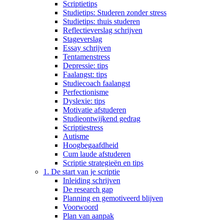
Scriptietips
Studietips: Studeren zonder stress
Studietips: thuis studeren
Reflectieverslag schrijven
Stageverslag
Essay schrijven
Tentamenstress
Depressie: tips
Faalangst: tips
Studiecoach faalangst
Perfectionisme
Dyslexie: tips
Motivatie afstuderen
Studieontwijkend gedrag
Scriptiestress
Autisme
Hoogbegaafdheid
Cum laude afstuderen
Scriptie strategieën en tips
1. De start van je scriptie
Inleiding schrijven
De research gap
Planning en gemotiveerd blijven
Voorwoord
Plan van aanpak