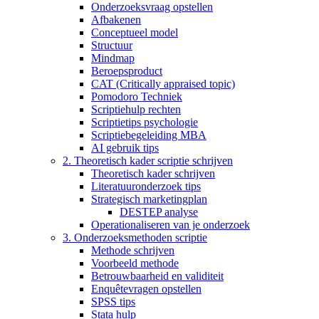
Onderzoeksvraag opstellen
Afbakenen
Conceptueel model
Structuur
Mindmap
Beroepsproduct
CAT (Critically appraised topic)
Pomodoro Techniek
Scriptiehulp rechten
Scriptietips psychologie
Scriptiebegeleiding MBA
AI gebruik tips
2. Theoretisch kader scriptie schrijven
Theoretisch kader schrijven
Literatuuronderzoek tips
Strategisch marketingplan
DESTEP analyse
Operationaliseren van je onderzoek
3. Onderzoeksmethoden scriptie
Methode schrijven
Voorbeeld methode
Betrouwbaarheid en validiteit
Enquêtevragen opstellen
SPSS tips
Stata hulp