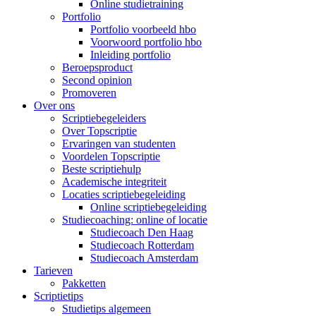
Online studietraining
Portfolio
Portfolio voorbeeld hbo
Voorwoord portfolio hbo
Inleiding portfolio
Beroepsproduct
Second opinion
Promoveren
Over ons
Scriptiebegeleiders
Over Topscriptie
Ervaringen van studenten
Voordelen Topscriptie
Beste scriptiehulp
Academische integriteit
Locaties scriptiebegeleiding
Online scriptiebegeleiding
Studiecoaching: online of locatie
Studiecoach Den Haag
Studiecoach Rotterdam
Studiecoach Amsterdam
Tarieven
Pakketten
Scriptietips
Studietips algemeen