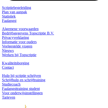
Scriptiebegeleiding
Plan van aanpak
Statistiek
Faalangst
Algemene voorwaarden
Bedrijfsgegevens Topscriptie B.V.
Privacyverklaring
Informatie voor ouders
Veelgestelde vragen
Nieuws
Werken bij Topscriptie
Kwaliteitsborging
Contact
Hulp bij scriptie schrijven
Schrijfhulp en schrijftraining
Studiecoach
Faalangsttraining student
Voor onderwijsinstellingen
Tarieven