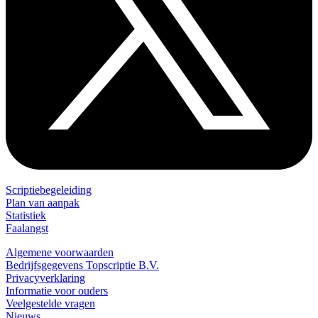
Scriptiebegeleiding
Plan van aanpak
Statistiek
Faalangst
Algemene voorwaarden
Bedrijfsgegevens Topscriptie B.V.
Privacyverklaring
Informatie voor ouders
Veelgestelde vragen
Nieuws