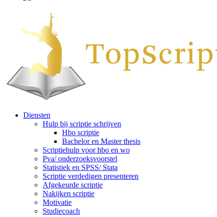
Diensten
Hulp bij scriptie schrijven
Hbo scriptie
Bachelor en Master thesis
Scriptiehulp voor hbo en wo
Pva/ onderzoeksvoorstel
Statistiek en SPSS/ Stata
Scriptie verdedigen presenteren
Afgekeurde scriptie
Nakijken scriptie
Motivatie
Studiecoach