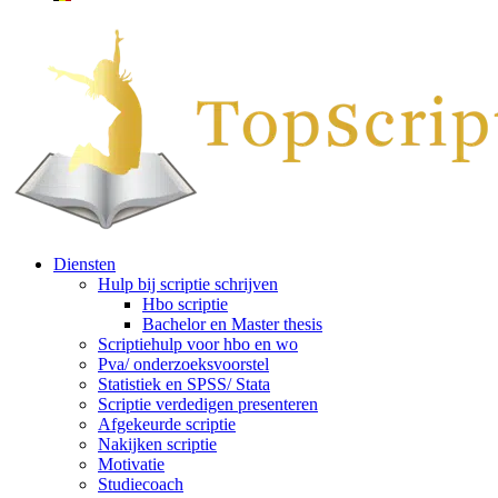
Diensten
Hulp bij scriptie schrijven
Hbo scriptie
Bachelor en Master thesis
Scriptiehulp voor hbo en wo
Pva/ onderzoeksvoorstel
Statistiek en SPSS/ Stata
Scriptie verdedigen presenteren
Afgekeurde scriptie
Nakijken scriptie
Motivatie
Studiecoach