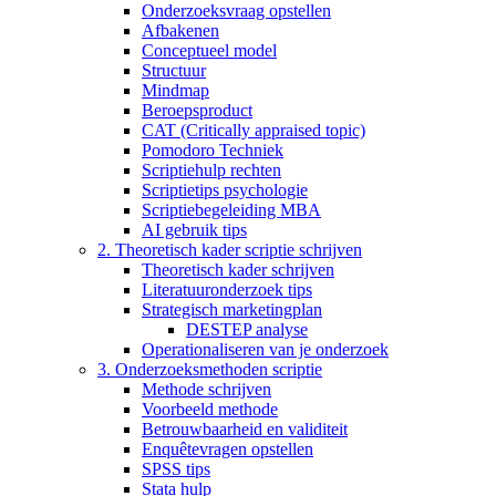
Onderzoeksvraag opstellen
Afbakenen
Conceptueel model
Structuur
Mindmap
Beroepsproduct
CAT (Critically appraised topic)
Pomodoro Techniek
Scriptiehulp rechten
Scriptietips psychologie
Scriptiebegeleiding MBA
AI gebruik tips
2. Theoretisch kader scriptie schrijven
Theoretisch kader schrijven
Literatuuronderzoek tips
Strategisch marketingplan
DESTEP analyse
Operationaliseren van je onderzoek
3. Onderzoeksmethoden scriptie
Methode schrijven
Voorbeeld methode
Betrouwbaarheid en validiteit
Enquêtevragen opstellen
SPSS tips
Stata hulp