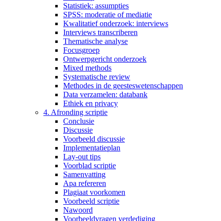
Statistiek: assumpties
SPSS: moderatie of mediatie
Kwalitatief onderzoek: interviews
Interviews transcriberen
Thematische analyse
Focusgroep
Ontwerpgericht onderzoek
Mixed methods
Systematische review
Methodes in de geesteswetenschappen
Data verzamelen: databank
Ethiek en privacy
4. Afronding scriptie
Conclusie
Discussie
Voorbeeld discussie
Implementatieplan
Lay-out tips
Voorblad scriptie
Samenvatting
Apa refereren
Plagiaat voorkomen
Voorbeeld scriptie
Nawoord
Voorbeeldvragen verdediging