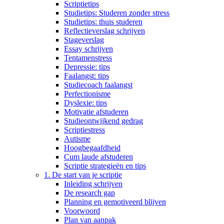
Scriptietips
Studietips: Studeren zonder stress
Studietips: thuis studeren
Reflectieverslag schrijven
Stageverslag
Essay schrijven
Tentamenstress
Depressie: tips
Faalangst: tips
Studiecoach faalangst
Perfectionisme
Dyslexie: tips
Motivatie afstuderen
Studieontwijkend gedrag
Scriptiestress
Autisme
Hoogbegaafdheid
Cum laude afstuderen
Scriptie strategieën en tips
1. De start van je scriptie
Inleiding schrijven
De research gap
Planning en gemotiveerd blijven
Voorwoord
Plan van aanpak