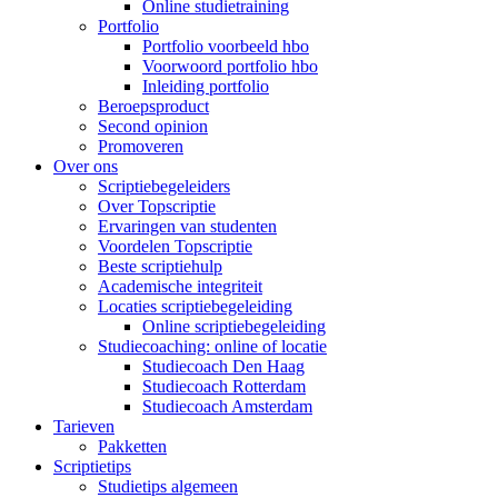
Online studietraining
Portfolio
Portfolio voorbeeld hbo
Voorwoord portfolio hbo
Inleiding portfolio
Beroepsproduct
Second opinion
Promoveren
Over ons
Scriptiebegeleiders
Over Topscriptie
Ervaringen van studenten
Voordelen Topscriptie
Beste scriptiehulp
Academische integriteit
Locaties scriptiebegeleiding
Online scriptiebegeleiding
Studiecoaching: online of locatie
Studiecoach Den Haag
Studiecoach Rotterdam
Studiecoach Amsterdam
Tarieven
Pakketten
Scriptietips
Studietips algemeen