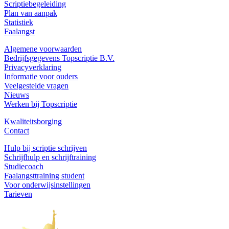
Scriptiebegeleiding
Plan van aanpak
Statistiek
Faalangst
Algemene voorwaarden
Bedrijfsgegevens Topscriptie B.V.
Privacyverklaring
Informatie voor ouders
Veelgestelde vragen
Nieuws
Werken bij Topscriptie
Kwaliteitsborging
Contact
Hulp bij scriptie schrijven
Schrijfhulp en schrijftraining
Studiecoach
Faalangsttraining student
Voor onderwijsinstellingen
Tarieven