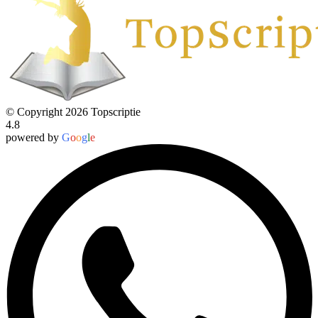
© Copyright 2026 Topscriptie
4.8
powered by
G
o
o
g
l
e