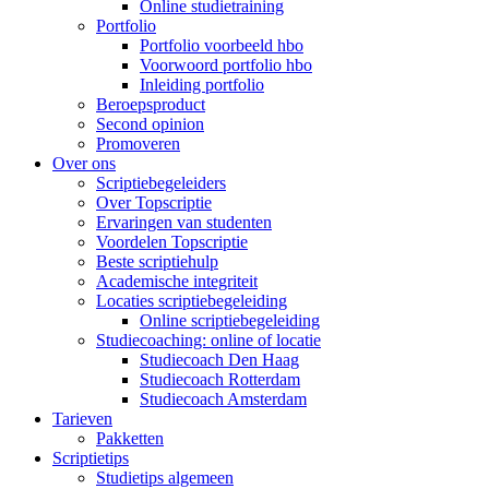
Online studietraining
Portfolio
Portfolio voorbeeld hbo
Voorwoord portfolio hbo
Inleiding portfolio
Beroepsproduct
Second opinion
Promoveren
Over ons
Scriptiebegeleiders
Over Topscriptie
Ervaringen van studenten
Voordelen Topscriptie
Beste scriptiehulp
Academische integriteit
Locaties scriptiebegeleiding
Online scriptiebegeleiding
Studiecoaching: online of locatie
Studiecoach Den Haag
Studiecoach Rotterdam
Studiecoach Amsterdam
Tarieven
Pakketten
Scriptietips
Studietips algemeen