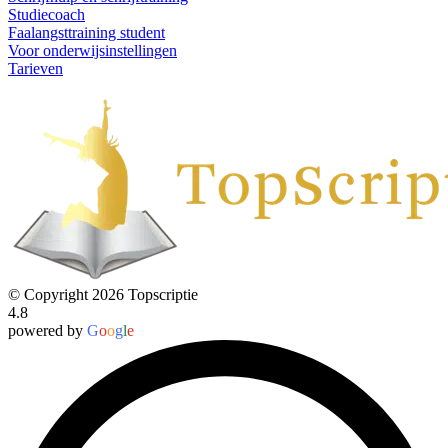
Studiecoach
Faalangsttraining student
Voor onderwijsinstellingen
Tarieven
© Copyright 2026 Topscriptie
4.8
powered by
G
o
o
g
l
e