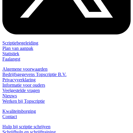
Scriptiebegeleiding
Plan van aanpak
Statistiek
Faalangst
Algemene voorwaarden
Bedrijfsgegevens Topscriptie B.V.
Privacyverklaring
Informatie voor ouders
Veelgestelde vragen
Nieuws
Werken bij Topscriptie
Kwaliteitsborging
Contact
Hulp bij scriptie schrijven
Schrijfhulp en schrijftraining