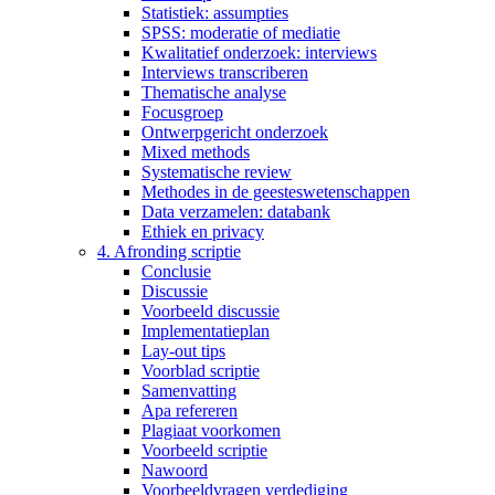
Statistiek: assumpties
SPSS: moderatie of mediatie
Kwalitatief onderzoek: interviews
Interviews transcriberen
Thematische analyse
Focusgroep
Ontwerpgericht onderzoek
Mixed methods
Systematische review
Methodes in de geesteswetenschappen
Data verzamelen: databank
Ethiek en privacy
4. Afronding scriptie
Conclusie
Discussie
Voorbeeld discussie
Implementatieplan
Lay-out tips
Voorblad scriptie
Samenvatting
Apa refereren
Plagiaat voorkomen
Voorbeeld scriptie
Nawoord
Voorbeeldvragen verdediging