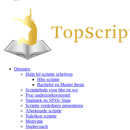
Diensten
Hulp bij scriptie schrijven
Hbo scriptie
Bachelor en Master thesis
Scriptiehulp voor hbo en wo
Pva/ onderzoeksvoorstel
Statistiek en SPSS/ Stata
Scriptie verdedigen presenteren
Afgekeurde scriptie
Nakijken scriptie
Motivatie
Studiecoach