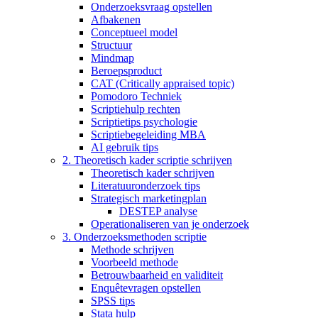
Onderzoeksvraag opstellen
Afbakenen
Conceptueel model
Structuur
Mindmap
Beroepsproduct
CAT (Critically appraised topic)
Pomodoro Techniek
Scriptiehulp rechten
Scriptietips psychologie
Scriptiebegeleiding MBA
AI gebruik tips
2. Theoretisch kader scriptie schrijven
Theoretisch kader schrijven
Literatuuronderzoek tips
Strategisch marketingplan
DESTEP analyse
Operationaliseren van je onderzoek
3. Onderzoeksmethoden scriptie
Methode schrijven
Voorbeeld methode
Betrouwbaarheid en validiteit
Enquêtevragen opstellen
SPSS tips
Stata hulp