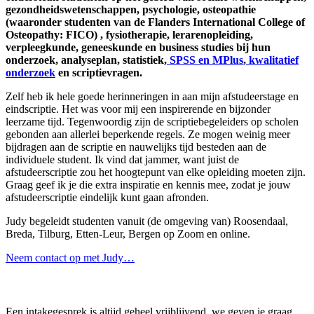
gezondheidswetenschappen, psychologie, osteopathie
(waaronder studenten van de Flanders International College of
Osteopathy: FICO) , fysiotherapie, lerarenopleiding,
verpleegkunde, geneeskunde en business studies bij hun
onderzoek, analyseplan, statistiek,
SPSS en MPlus
,
kwalitatief
onderzoek
en scriptievragen.
Zelf heb ik hele goede herinneringen in aan mijn afstudeerstage en
eindscriptie. Het was voor mij een inspirerende en bijzonder
leerzame tijd. Tegenwoordig zijn de scriptiebegeleiders op scholen
gebonden aan allerlei beperkende regels. Ze mogen weinig meer
bijdragen aan de scriptie en nauwelijks tijd besteden aan de
individuele student. Ik vind dat jammer, want juist de
afstudeerscriptie zou het hoogtepunt van elke opleiding moeten zijn.
Graag geef ik je die extra inspiratie en kennis mee, zodat je jouw
afstudeerscriptie eindelijk kunt gaan afronden.
Judy begeleidt studenten vanuit (de omgeving van) Roosendaal,
Breda, Tilburg, Etten-Leur, Bergen op Zoom en online.
Neem contact op met Judy…
Gratis intakegesprek
Een intakegesprek is altijd geheel vrijblijvend, we geven je graag