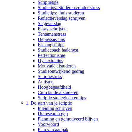
Scriptietips
Studietips: Studeren zonder stress
Studietips: thuis studeren
Reflectieverslag schrijven
Stageverslag
Essay schrijven
Tentamenstress
Depressie: tips
Faalangst: tips
Studiecoach faalangst
Perfectionisme
Dyslexie: tips
Motivatie afstuderen
Studieontwijkend gedrag
Scriptiestress
Autisme
Hoogbegaafdheid
Cum laude afstuderen
Scriptie strategieën en tips
1. De start van je scriptie
Inleiding schrijven
De research gap
Planning en gemotiveerd blijven
Voorwoord
Plan van aanpak