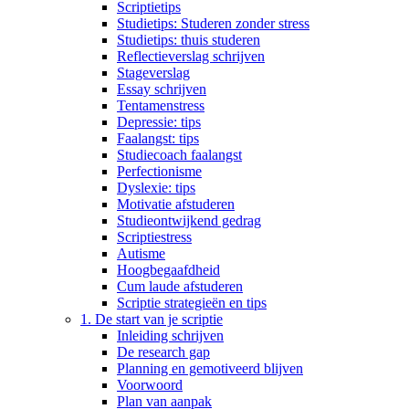
Scriptietips
Studietips: Studeren zonder stress
Studietips: thuis studeren
Reflectieverslag schrijven
Stageverslag
Essay schrijven
Tentamenstress
Depressie: tips
Faalangst: tips
Studiecoach faalangst
Perfectionisme
Dyslexie: tips
Motivatie afstuderen
Studieontwijkend gedrag
Scriptiestress
Autisme
Hoogbegaafdheid
Cum laude afstuderen
Scriptie strategieën en tips
1. De start van je scriptie
Inleiding schrijven
De research gap
Planning en gemotiveerd blijven
Voorwoord
Plan van aanpak