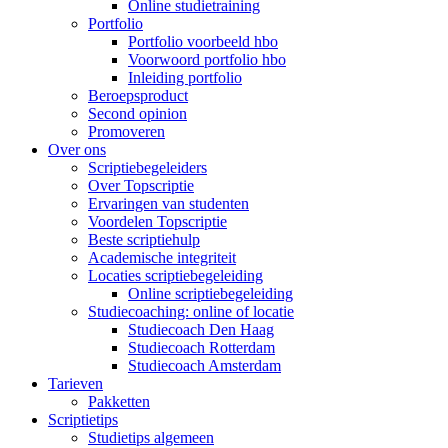
Online studietraining
Portfolio
Portfolio voorbeeld hbo
Voorwoord portfolio hbo
Inleiding portfolio
Beroepsproduct
Second opinion
Promoveren
Over ons
Scriptiebegeleiders
Over Topscriptie
Ervaringen van studenten
Voordelen Topscriptie
Beste scriptiehulp
Academische integriteit
Locaties scriptiebegeleiding
Online scriptiebegeleiding
Studiecoaching: online of locatie
Studiecoach Den Haag
Studiecoach Rotterdam
Studiecoach Amsterdam
Tarieven
Pakketten
Scriptietips
Studietips algemeen