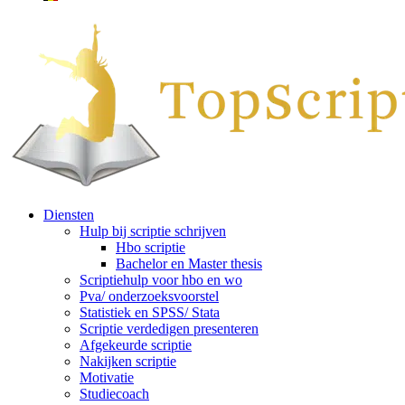
Diensten
Hulp bij scriptie schrijven
Hbo scriptie
Bachelor en Master thesis
Scriptiehulp voor hbo en wo
Pva/ onderzoeksvoorstel
Statistiek en SPSS/ Stata
Scriptie verdedigen presenteren
Afgekeurde scriptie
Nakijken scriptie
Motivatie
Studiecoach