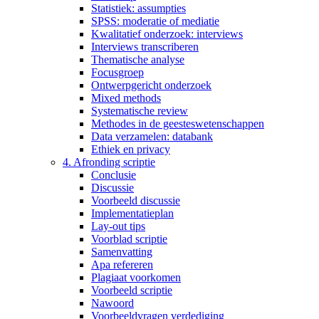
Statistiek: assumpties
SPSS: moderatie of mediatie
Kwalitatief onderzoek: interviews
Interviews transcriberen
Thematische analyse
Focusgroep
Ontwerpgericht onderzoek
Mixed methods
Systematische review
Methodes in de geesteswetenschappen
Data verzamelen: databank
Ethiek en privacy
4. Afronding scriptie
Conclusie
Discussie
Voorbeeld discussie
Implementatieplan
Lay-out tips
Voorblad scriptie
Samenvatting
Apa refereren
Plagiaat voorkomen
Voorbeeld scriptie
Nawoord
Voorbeeldvragen verdediging