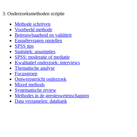
3. Onderzoeksmethoden scriptie
Methode schrijven
Voorbeeld methode
Betrouwbaarheid en validiteit
Enquêtevragen opstellen
SPSS tips
Statistiek: assumpties
SPSS: moderatie of mediatie
Kwalitatief onderzoek: interviews
Thematische analyse
Focusgroep
Ontwerpgericht onderzoek
Mixed methods
Systematische review
Methodes in de geesteswetenschappen
Data verzamelen: databank