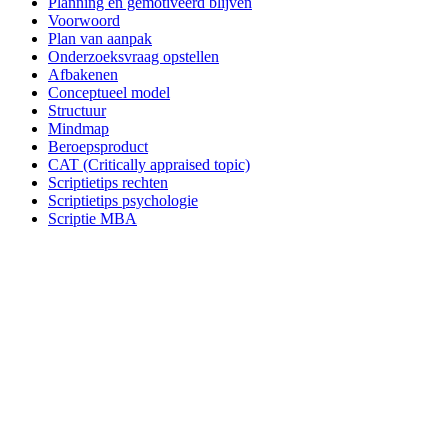
Planning en gemotiveerd blijven
Voorwoord
Plan van aanpak
Onderzoeksvraag opstellen
Afbakenen
Conceptueel model
Structuur
Mindmap
Beroepsproduct
CAT (Critically appraised topic)
Scriptietips rechten
Scriptietips psychologie
Scriptie MBA