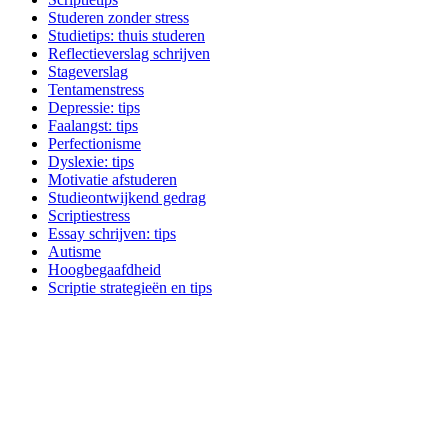
Studeren zonder stress
Studietips: thuis studeren
Reflectieverslag schrijven
Stageverslag
Tentamenstress
Depressie: tips
Faalangst: tips
Perfectionisme
Dyslexie: tips
Motivatie afstuderen
Studieontwijkend gedrag
Scriptiestress
Essay schrijven: tips
Autisme
Hoogbegaafdheid
Scriptie strategieën en tips