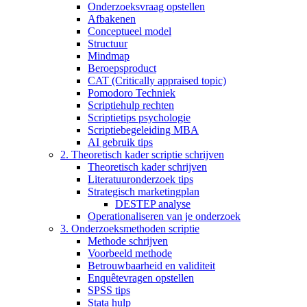
Onderzoeksvraag opstellen
Afbakenen
Conceptueel model
Structuur
Mindmap
Beroepsproduct
CAT (Critically appraised topic)
Pomodoro Techniek
Scriptiehulp rechten
Scriptietips psychologie
Scriptiebegeleiding MBA
AI gebruik tips
2. Theoretisch kader scriptie schrijven
Theoretisch kader schrijven
Literatuuronderzoek tips
Strategisch marketingplan
DESTEP analyse
Operationaliseren van je onderzoek
3. Onderzoeksmethoden scriptie
Methode schrijven
Voorbeeld methode
Betrouwbaarheid en validiteit
Enquêtevragen opstellen
SPSS tips
Stata hulp